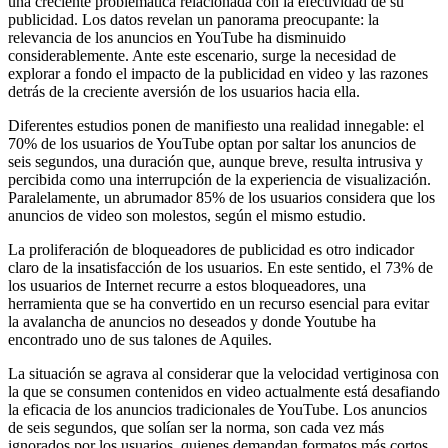
una creciente problemática relacionada con la efectividad de su
publicidad. Los datos revelan un panorama preocupante: la
relevancia de los anuncios en YouTube ha disminuido
considerablemente. Ante este escenario, surge la necesidad de
explorar a fondo el impacto de la publicidad en video y las razones
detrás de la creciente aversión de los usuarios hacia ella.
Diferentes estudios ponen de manifiesto una realidad innegable: el
70% de los usuarios de YouTube optan por saltar los anuncios de
seis segundos, una duración que, aunque breve, resulta intrusiva y
percibida como una interrupción de la experiencia de visualización.
Paralelamente, un abrumador 85% de los usuarios considera que los
anuncios de video son molestos, según el mismo estudio.
La proliferación de bloqueadores de publicidad es otro indicador
claro de la insatisfacción de los usuarios. En este sentido, el 73% de
los usuarios de Internet recurre a estos bloqueadores, una
herramienta que se ha convertido en un recurso esencial para evitar
la avalancha de anuncios no deseados y donde Youtube ha
encontrado uno de sus talones de Aquiles.
La situación se agrava al considerar que la velocidad vertiginosa con
la que se consumen contenidos en video actualmente está desafiando
la eficacia de los anuncios tradicionales de YouTube. Los anuncios
de seis segundos, que solían ser la norma, son cada vez más
ignorados por los usuarios, quienes demandan formatos más cortos,