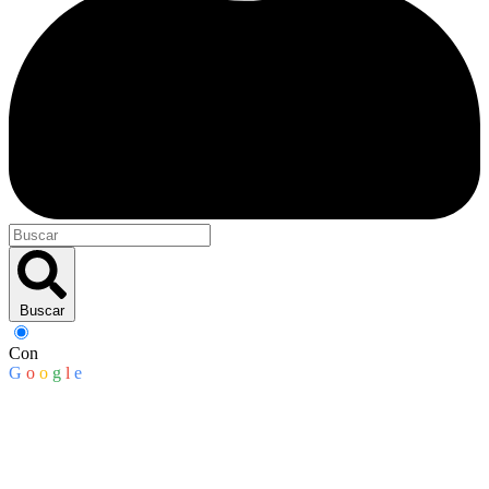
Buscar
Con
G
o
o
g
l
e