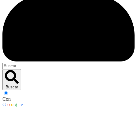
Buscar
Con
G
o
o
g
l
e