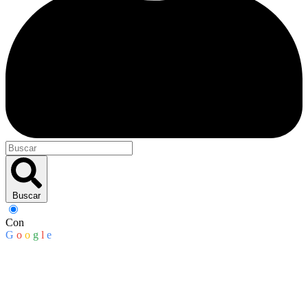
Buscar
Con
G
o
o
g
l
e