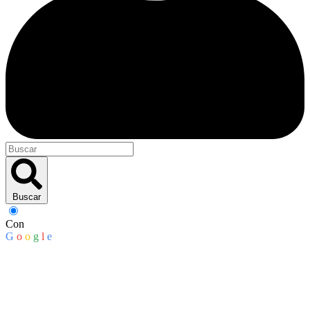
Buscar
Con
G
o
o
g
l
e