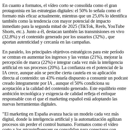
En cuanto a formatos, el vídeo corto se consolida como el gran
protagonista en las estrategias digitales: el 50% lo señala como el
formato más eficaz actualmente, mientras que un 25,6% lo identifica
también como la tendencia con mayor potencial de impacto
inmediato para la segunda mitad de 2025 (TikTok, Reels, YouTube
Shorts, etc.). Junto a él, destacan también las transmisiones en vivo
(32,8%) y el contenido generado por los usuarios (32%) , que
aportan autenticidad y cercanía en las campañas.
En paralelo, los principales objetivos estratégicos para este período
se centran en aumentar los ingresos y las ventas (21%), mejorar la
percepción de marca (22%) e integrar cada vez más la inteligencia
artificial en sus procesos (20%). La confianza en el potencial de la
IA crece, aunque aún se percibe cierta cautela en su aplicación
directa al contenido: un 43% estaría dispuesto a consumir un podcast
creado íntegramente por IA , aunque el 50% condiciona su
aceptación a la calidad del contenido generado. Este equilibrio entre
ambición tecnológica y exigencia de calidad refleja el enfoque
responsable con el que el marketing español está adoptando las
nuevas herramientas digitales.
"El marketing en España avanza hacia un modelo cada vez más
digital, donde la inteligencia artificial y la automatización agilizan
procesos sin perder el control humano. Formatos como el vídeo
corto y los microinfluencers se consolidan para conectarse con