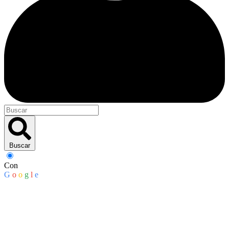
Buscar
Con
G
o
o
g
l
e