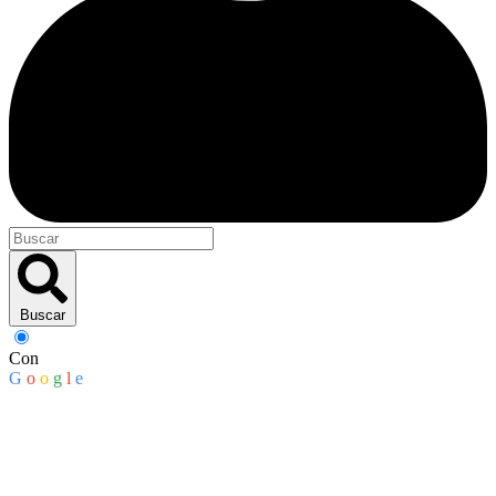
Buscar
Con
G
o
o
g
l
e