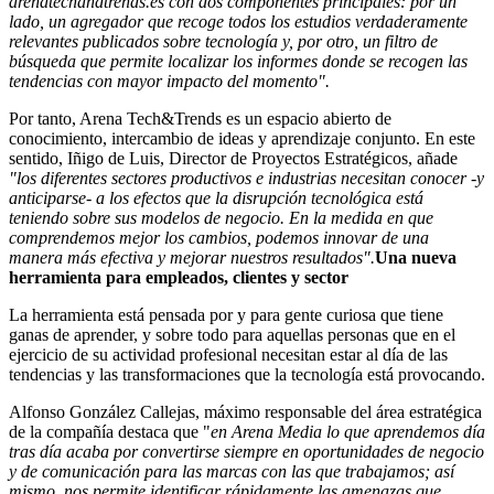
arenatechandtrends.es
con dos componentes principales: por un
lado, un agregador que recoge todos los estudios verdaderamente
relevantes publicados sobre tecnología y, por otro, un filtro de
búsqueda que permite localizar los informes donde se recogen las
tendencias con mayor impacto del momento".
Por tanto, Arena Tech&Trends es un espacio abierto de
conocimiento, intercambio de ideas y aprendizaje conjunto. En este
sentido, Iñigo de Luis, Director de Proyectos Estratégicos, añade
"los diferentes sectores productivos e industrias necesitan conocer -y
anticiparse- a los efectos que la disrupción tecnológica está
teniendo sobre sus modelos de negocio. En la medida en que
comprendemos mejor los cambios, podemos innovar de una
manera más efectiva y mejorar nuestros resultados".
Una nueva
herramienta para empleados, clientes y sector
La herramienta está pensada por y para gente curiosa que tiene
ganas de aprender, y sobre todo para aquellas personas que en el
ejercicio de su actividad profesional necesitan estar al día de las
tendencias y las transformaciones que la tecnología está provocando.
Alfonso González Callejas, máximo responsable del área estratégica
de la compañía destaca que "
en Arena Media lo que aprendemos día
tras día acaba por convertirse siempre en oportunidades de negocio
y de comunicación para las marcas con las que trabajamos; así
mismo, nos permite identificar rápidamente las amenazas que