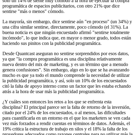
solo un 14% de siente muy cómodo a la hora de ejecutar la compra
programática de espacios publicitarios, con otro 21% que dice
sentirse "más o menos" cómodo.
La mayoría, sin embargo, dice sentirse aún "en proceso" (un 34%) y
una cifra similar sentirse, directamente, poco cómodo (el 31%). La
buena noticia es que ningún encuestado afirmó "sentirse totalmente
incómodo", lo que indica que, en mayor o menor grado, todos están
haciendo sus pinitos con la publicidad programática.
Desde Quantcast aseguran no sentirse sorprendidos por esos datos,
ya que "la compra programática es una disciplina relativamente
nueva dentro del mix de marketing, y es un término que a menudo
genera confusiones". Sin embargo, algo en lo que se ha avanzando
mucho es que ya todo el mundo comprende la necesidad de utilizar
la publicidad programática, y así, solo un 10% de los encuestados
citó la falta de apoyo interno como un factor que les estaba echando
atrás a la hora de usar más la publicidad programática.
¿Y cuáles son entonces los retos a los que se enfrenta esta
disciplina? El principal parece ser la falta de retorno de la inversión,
citado por el 24% de los encuestados, o al menos, las dificultades
para cuantificarla en un entorno en el que los marketers se ven cada
vez más forzados a rendir cuentas en términos de datos. Además, el
19% critica la estructura de trabajo en silos y el 18% la falta de los
provedores adecuados como razones centrales para no utilizar más la