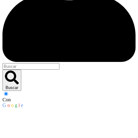
Buscar
Con
G
o
o
g
l
e