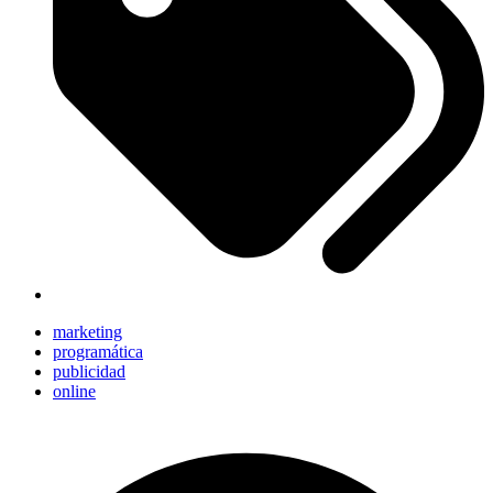
marketing
programática
publicidad
online