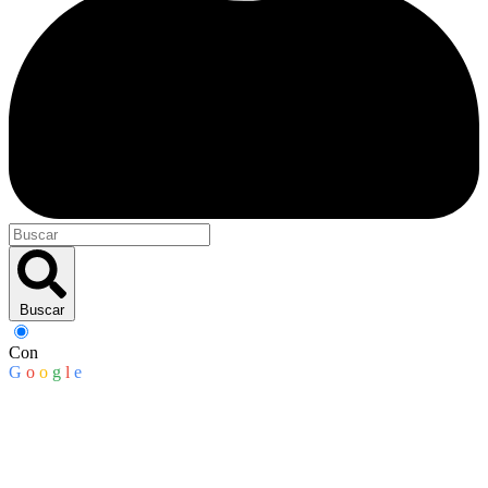
Buscar
Con
G
o
o
g
l
e