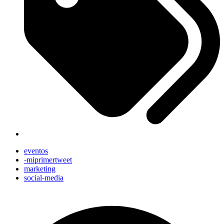
eventos
-miprimertweet
marketing
social-media