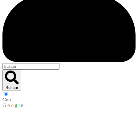
Buscar
Con
G
o
o
g
l
e