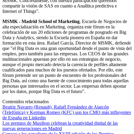
MSMK. Concretamente, con nuestra participación queremos
compartir la visión de SAS en cuanto a Analítica predictiva e
Internet of Things".
MSMK - Madrid School of Marketing
, Escuela de Negocios de
alta especialización en Marketing, organiza este fórum en la
celebración de sus 20 ediciones de programas de posgrado en Big
Data y Analytics, siendo la Escuela pionera en España en dar
formación en esta área. Rafael García, Director de MSMK, defiende
que "el Big Data es una gran oportunidad desde el punto de vista del
empleo, pero también para las empresas. Los CEOS de las grandes
multinacionales apuestan por ello en sus estrategias de negocio,
aunque el propio mercado detecta la carencia de perfiles altamente
cualificados para muchos de los puestos ofertados. Por ello, este
fórum pretende ser un punto de encuentro de los profesionales del
Big Data, así como una fuente de conocimiento para todas aquellas
personas que interesados en el sector. Las empresas deben apostar
por los datos, porque Big Data es el futuro".
Contenidos relacionados
Beatriz Navarro (Renault), Rafaél Fernández de Alarcón
(Telefónica) y Kerman Romeo (KFC) son los CMO más influyentes
de España en Linkedin
Los premios de Maxibon celebran la creatividad digital de las
nuevas generaciones en Madrid
Conoce a los ganadores de la XVIII edición de los Premios