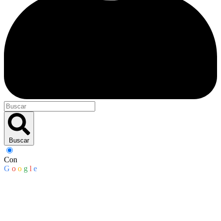
Buscar
Con
G
o
o
g
l
e