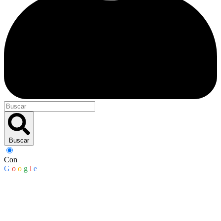
Buscar
Con
G
o
o
g
l
e