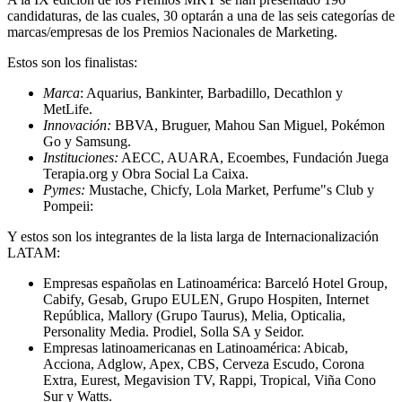
candidaturas, de las cuales, 30 optarán a una de las seis categorías de
marcas/empresas de los Premios Nacionales de Marketing.
Estos son los finalistas:
Marca
: Aquarius, Bankinter, Barbadillo, Decathlon y
MetLife.
Innovación:
BBVA, Bruguer, Mahou San Miguel, Pokémon
Go y Samsung.
Instituciones:
AECC, AUARA, Ecoembes, Fundación Juega
Terapia.org y Obra Social La Caixa.
Pymes:
Mustache, Chicfy, Lola Market, Perfume"s Club y
Pompeii:
Y estos son los integrantes de la lista larga de Internacionalización
LATAM:
Empresas españolas en Latinoamérica: Barceló Hotel Group,
Cabify, Gesab, Grupo EULEN, Grupo Hospiten, Internet
República, Mallory (Grupo Taurus), Melia, Opticalia,
Personality Media. Prodiel, Solla SA y Seidor.
Empresas latinoamericanas en Latinoamérica: Abicab,
Acciona, Adglow, Apex, CBS, Cerveza Escudo, Corona
Extra, Eurest, Megavision TV, Rappi, Tropical, Viña Cono
Sur y Watts.