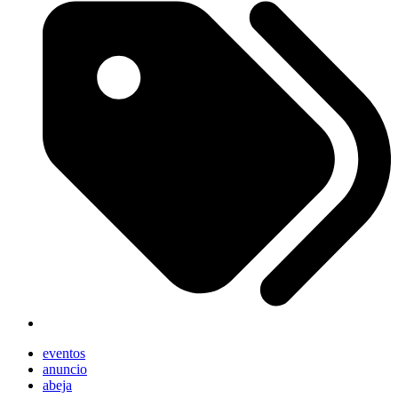
eventos
anuncio
abeja