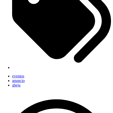
eventos
anuncio
abeja