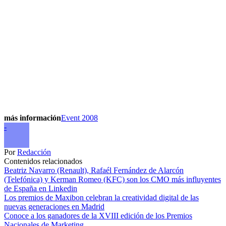
más información
Event 2008
-
Por
Redacción
Contenidos relacionados
Beatriz Navarro (Renault), Rafaél Fernández de Alarcón
(Telefónica) y Kerman Romeo (KFC) son los CMO más influyentes
de España en Linkedin
Los premios de Maxibon celebran la creatividad digital de las
nuevas generaciones en Madrid
Conoce a los ganadores de la XVIII edición de los Premios
Nacionales de Marketing