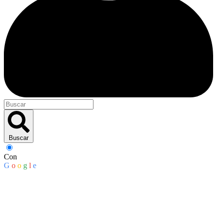
Buscar
Con
G
o
o
g
l
e