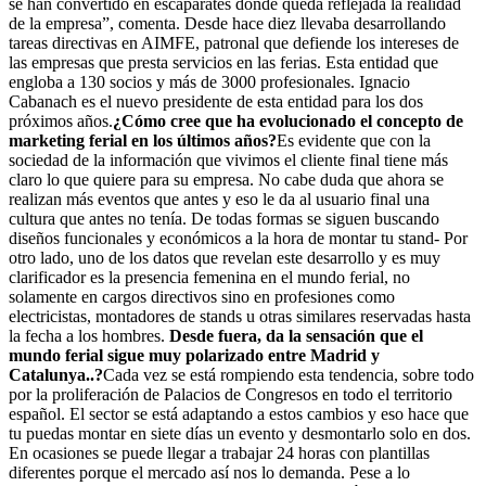
se han convertido en escaparates donde queda reflejada la realidad
de la empresa”, comenta. Desde hace diez llevaba desarrollando
tareas directivas en AIMFE, patronal que defiende los intereses de
las empresas que presta servicios en las ferias. Esta entidad que
engloba a 130 socios y más de 3000 profesionales. Ignacio
Cabanach es el nuevo presidente de esta entidad para los dos
próximos años.
¿Cómo cree que ha evolucionado el concepto de
marketing ferial en los últimos años?
Es evidente que con la
sociedad de la información que vivimos el cliente final tiene más
claro lo que quiere para su empresa. No cabe duda que ahora se
realizan más eventos que antes y eso le da al usuario final una
cultura que antes no tenía. De todas formas se siguen buscando
diseños funcionales y económicos a la hora de montar tu stand- Por
otro lado, uno de los datos que revelan este desarrollo y es muy
clarificador es la presencia femenina en el mundo ferial, no
solamente en cargos directivos sino en profesiones como
electricistas, montadores de stands u otras similares reservadas hasta
la fecha a los hombres.
Desde fuera, da la sensación que el
mundo ferial sigue muy polarizado entre Madrid y
Catalunya..?
Cada vez se está rompiendo esta tendencia, sobre todo
por la proliferación de Palacios de Congresos en todo el territorio
español. El sector se está adaptando a estos cambios y eso hace que
tu puedas montar en siete días un evento y desmontarlo solo en dos.
En ocasiones se puede llegar a trabajar 24 horas con plantillas
diferentes porque el mercado así nos lo demanda. Pese a lo