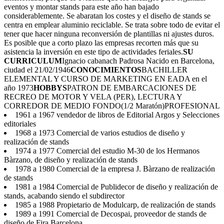
eventos y montar stands para este año han bajado
considerablemente. Se abaratan los costes y el diseño de stands se
centra en emplear aluminio reciclable. Se trata sobre todo de evitar el
tener que hacer ninguna reconversión de plantillas ni ajustes duros.
Es posible que a corto plazo las empresas recorten más que su
asistencia la inversión en este tipo de actividades feriales.
SU
CURRICULUM
Ignacio cabanach Padrosa Nacido en Barcelona,
ciudad el 21/02/1946
CONOCIMIENTOS
BACHILLER
ELEMENTAL Y CURSO DE MARKETING EN EADA en el
año 1973
HOBBYS
PATRON DE EMBARCACIONES DE
RECREO DE MOTOR Y VELA (PER), LECTURA Y
CORREDOR DE MEDIO FONDO(1/2 Maratón)PROFESIONAL
1961 a 1967 vendedor de libros de Editorial Argos y Selecciones
editoriales
1968 a 1973 Comercial de varios estudios de diseño y
realización de stands
1974 a 1977 Comercial del estudio M-30 de los Hermanos
Bàrzano, de diseño y realización de stands
1978 a 1980 Comercial de la empresa J. Bàrzano de realización
de stands
1981 a 1984 Comercial de Publidecor de diseño y realización de
stands, acabando siendo el subdirector
1985 a 1988 Propietario de Modulcarp, de realización de stands
1989 a 1991 Comercial de Decospai, proveedor de stands de
diseño de Fira Barcelona