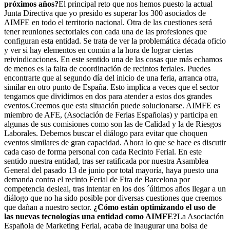
próximos años?
El principal reto que nos hemos puesto la actual
Junta Directiva que yo presido es superar los 300 asociados de
AIMFE en todo el territorio nacional. Otra de las cuestiones será
tener reuniones sectoriales con cada una de las profesiones que
configuran esta entidad. Se trata de ver la problemática década oficio
y ver si hay elementos en común a la hora de lograr ciertas
reivindicaciones. En este sentido una de las cosas que más echamos
de menos es la falta de coordinación de recintos feriales. Puedes
encontrarte que al segundo día del inicio de una feria, arranca otra,
similar en otro punto de España. Esto implica a veces que el sector
tengamos que dividirnos en dos para atender a estos dos grandes
eventos.Creemos que esta situación puede solucionarse. AIMFE es
miembro de AFE, (Asociación de Ferias Españolas) y participa en
algunas de sus comisiones como son las de Calidad y la de Riesgos
Laborales. Debemos buscar el diálogo para evitar que choquen
eventos similares de gran capacidad. Ahora lo que se hace es discutir
cada caso de forma personal con cada Recinto Ferial. En este
sentido nuestra entidad, tras ser ratificada por nuestra Asamblea
General del pasado 13 de junio por total mayoría, haya puesto una
demanda contra el recinto Ferial de Fira de Barcelona por
competencia desleal, tras intentar en los dos ´últimos años llegar a un
diálogo que no ha sido posible por diversas cuestiones que creemos
que dañan a nuestro sector.
¿Cómo están optimizando el uso de
las nuevas tecnologías una entidad como AIMFE?
La Asociación
Española de Marketing Ferial, acaba de inaugurar una bolsa de