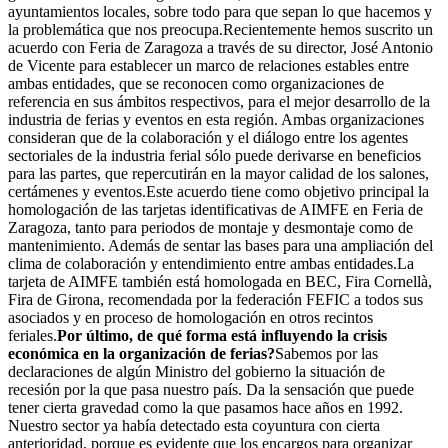
ayuntamientos locales, sobre todo para que sepan lo que hacemos y
la problemática que nos preocupa.Recientemente hemos suscrito un
acuerdo con Feria de Zaragoza a través de su director, José Antonio
de Vicente para establecer un marco de relaciones estables entre
ambas entidades, que se reconocen como organizaciones de
referencia en sus ámbitos respectivos, para el mejor desarrollo de la
industria de ferias y eventos en esta región. Ambas organizaciones
consideran que de la colaboración y el diálogo entre los agentes
sectoriales de la industria ferial sólo puede derivarse en beneficios
para las partes, que repercutirán en la mayor calidad de los salones,
certámenes y eventos.Este acuerdo tiene como objetivo principal la
homologación de las tarjetas identificativas de AIMFE en Feria de
Zaragoza, tanto para periodos de montaje y desmontaje como de
mantenimiento. Además de sentar las bases para una ampliación del
clima de colaboración y entendimiento entre ambas entidades.La
tarjeta de AIMFE también está homologada en BEC, Fira Cornellà,
Fira de Girona, recomendada por la federación FEFIC a todos sus
asociados y en proceso de homologación en otros recintos
feriales.
Por último, de qué forma está influyendo la crisis
económica en la organización de ferias?
Sabemos por las
declaraciones de algún Ministro del gobierno la situación de
recesión por la que pasa nuestro país. Da la sensación que puede
tener cierta gravedad como la que pasamos hace años en 1992.
Nuestro sector ya había detectado esta coyuntura con cierta
anterioridad, porque es evidente que los encargos para organizar