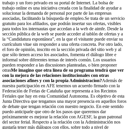
trabajo y un foro privado en su portal de Internet. La bolsa de
trabajo online es una iniciativa creada con la finalidad de ayudar a
solucionar la demanda de personal por parte de las empresas
asociadas, facilitando la búsqueda de empleo.Se trata de un servicio
gratuito para los afiliados, que podrán insertar sus ofertas, visibles
para todos los internautas que accedan a la web de aimfe. Desde la
sección pública de la web se puede acceder al tablón de ofertas y a
la “Candidatura espontánea”, en la que el visitante puede enviar su
currículum vitae sin responder a una oferta concreta. Por otro lado,
el foro de opinión, inscrito en la sección privada del sitio web y al
que sólo tienen acceso los asociados, fomenta el diálogo libre e
informal sobre diferentes temas de interés común. Los usuarios
pueden responder a las discusiones planteadas, o bien proponer
otras
Me imagino que otra línea de su programa tendrá que ver
con la mejora de las relaciones institucionales con otras
asociaciones afines y con la propia Administracion?
Además de
nuestra participación en AFE tenemos un acuerdo firmado con la
Federación de Ferias de Cataluña que representa a los Recintos
Feriales que hay en esta Comunidad Autonoma. Es objetivo de esta
Junta Directiva que tengamos una mayor presencia en aquellos foros
de debate que tengan relación con nuestro negocio. En este sentido
puedo anticiparle que otro de los pasos que queremos dar
próximamente es mejorar la relación con AGESF, la gran patronal
del sector ferial. Respecto a la relación con la Administración nos
gustaría tener más diálogos con ellos, sobre todo a nivel de