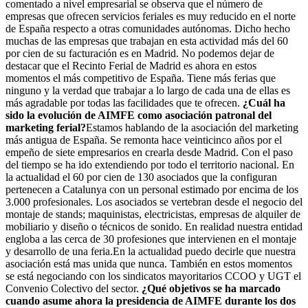
comentado a nivel empresarial se observa que el número de
empresas que ofrecen servicios feriales es muy reducido en el norte
de España respecto a otras comunidades autónomas. Dicho hecho
muchas de las empresas que trabajan en esta actividad más del 60
por cien de su facturación es en Madrid. No podemos dejar de
destacar que el Recinto Ferial de Madrid es ahora en estos
momentos el más competitivo de España. Tiene más ferias que
ninguno y la verdad que trabajar a lo largo de cada una de ellas es
más agradable por todas las facilidades que te ofrecen.
¿Cuál ha
sido la evolución de AIMFE como asociación patronal del
marketing ferial?
Estamos hablando de la asociación del marketing
más antigua de España. Se remonta hace veinticinco años por el
empeño de siete empresarios en crearla desde Madrid. Con el paso
del tiempo se ha ido extendiendo por todo el territorio nacional. En
la actualidad el 60 por cien de 130 asociados que la configuran
pertenecen a Catalunya con un personal estimado por encima de los
3.000 profesionales. Los asociados se vertebran desde el negocio del
montaje de stands; maquinistas, electricistas, empresas de alquiler de
mobiliario y diseño o técnicos de sonido. En realidad nuestra entidad
engloba a las cerca de 30 profesiones que intervienen en el montaje
y desarrollo de una feria.En la actualidad puedo decirle que nuestra
asociación está mas unida que nunca. También en estos momentos
se está negociando con los sindicatos mayoritarios CCOO y UGT el
Convenio Colectivo del sector.
¿Qué objetivos se ha marcado
cuando asume ahora la presidencia de AIMFE durante los dos