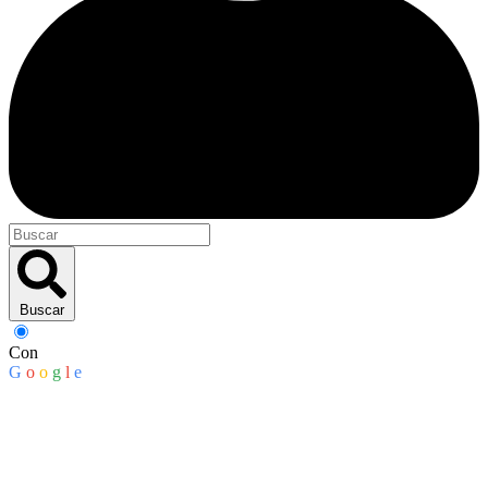
Buscar
Con
G
o
o
g
l
e