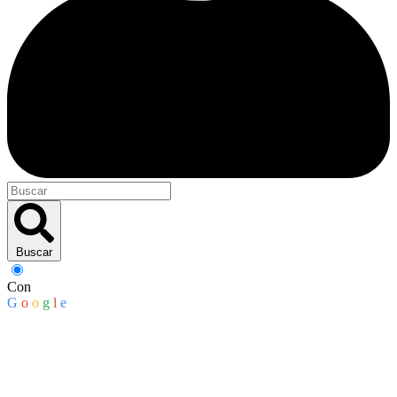
Buscar
Con
G
o
o
g
l
e