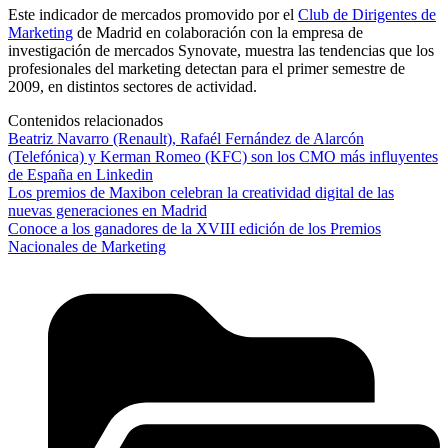
Este indicador de mercados promovido por el
Club de Dirigentes de
Marketing
de Madrid en colaboración con la empresa de
investigación de mercados Synovate, muestra las tendencias que los
profesionales del marketing detectan para el primer semestre de
2009, en distintos sectores de actividad.
Contenidos relacionados
Beatriz Navarro (Renault), Rafaél Fernández de Alarcón
(Telefónica) y Kerman Romeo (KFC) son los CMO más influyentes
de España en Linkedin
Los premios de Maxibon celebran la creatividad digital de las
nuevas generaciones en Madrid
Conoce a los ganadores de la XVIII edición de los Premios
Nacionales de Marketing