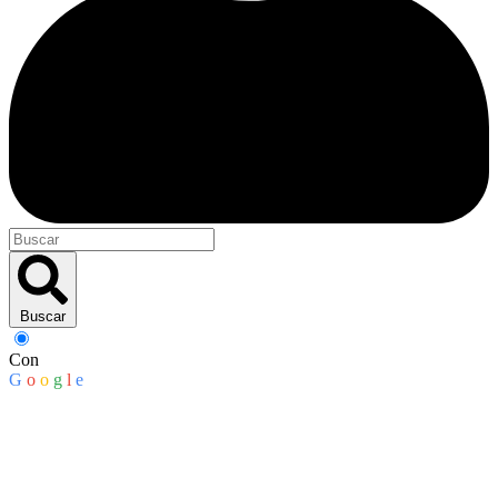
Buscar
Con
G
o
o
g
l
e