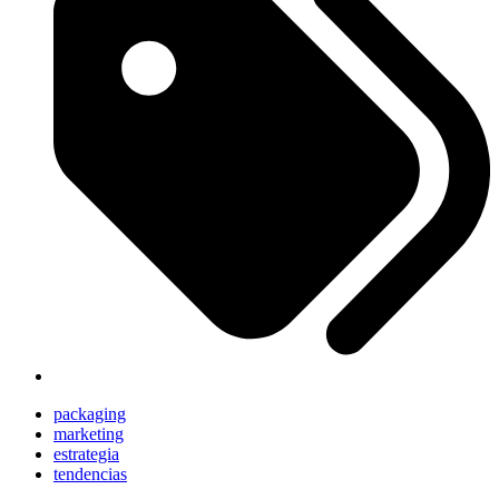
packaging
marketing
estrategia
tendencias