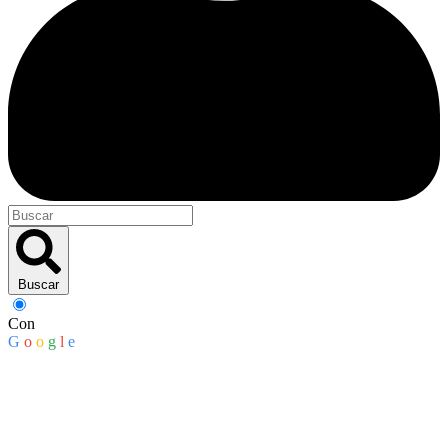
Buscar
Con
G
o
o
g
l
e