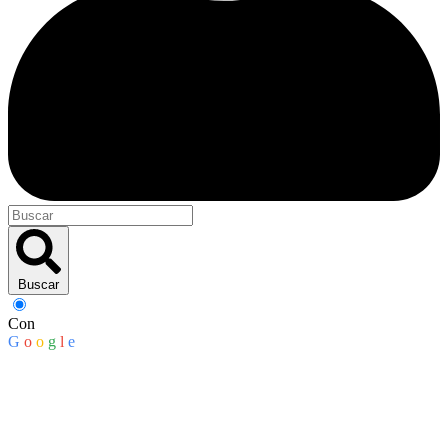
Buscar
Con
G
o
o
g
l
e