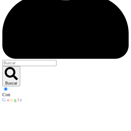
Buscar
Con
G
o
o
g
l
e