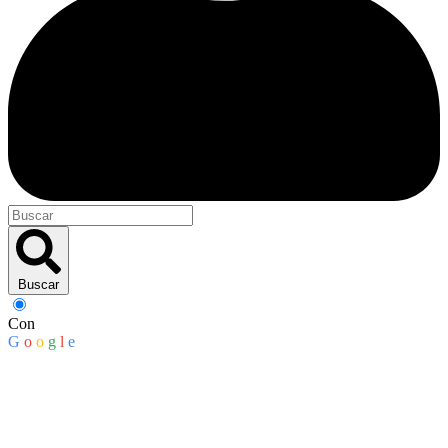
Buscar
Con
G
o
o
g
l
e