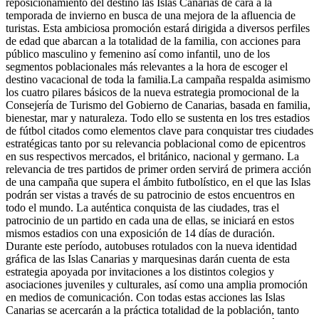
reposicionamiento del destino las Islas Canarias de cara a la
temporada de invierno en busca de una mejora de la afluencia de
turistas. Esta ambiciosa promoción estará dirigida a diversos perfiles
de edad que abarcan a la totalidad de la familia, con acciones para
público masculino y femenino así como infantil, uno de los
segmentos poblacionales más relevantes a la hora de escoger el
destino vacacional de toda la familia.La campaña respalda asimismo
los cuatro pilares básicos de la nueva estrategia promocional de la
Consejería de Turismo del Gobierno de Canarias, basada en familia,
bienestar, mar y naturaleza. Todo ello se sustenta en los tres estadios
de fútbol citados como elementos clave para conquistar tres ciudades
estratégicas tanto por su relevancia poblacional como de epicentros
en sus respectivos mercados, el británico, nacional y germano. La
relevancia de tres partidos de primer orden servirá de primera acción
de una campaña que supera el ámbito futbolístico, en el que las Islas
podrán ser vistas a través de su patrocinio de estos encuentros en
todo el mundo. La auténtica conquista de las ciudades, tras el
patrocinio de un partido en cada una de ellas, se iniciará en estos
mismos estadios con una exposición de 14 días de duración.
Durante este período, autobuses rotulados con la nueva identidad
gráfica de las Islas Canarias y marquesinas darán cuenta de esta
estrategia apoyada por invitaciones a los distintos colegios y
asociaciones juveniles y culturales, así como una amplia promoción
en medios de comunicación. Con todas estas acciones las Islas
Canarias se acercarán a la práctica totalidad de la población, tanto