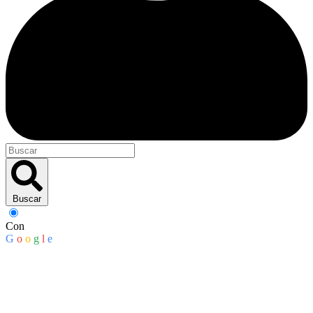
Buscar
Con
G
o
o
g
l
e