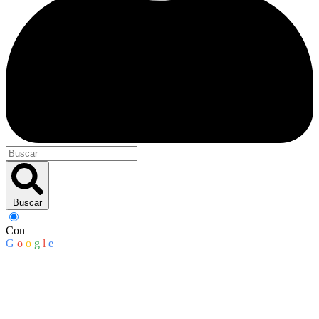
Buscar
Con
G
o
o
g
l
e