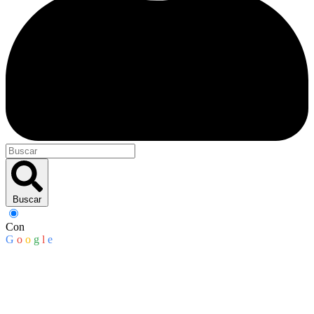
Buscar
Con
G
o
o
g
l
e