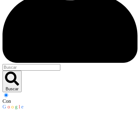
Buscar
Con
G
o
o
g
l
e