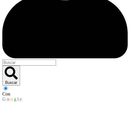
Buscar
Con
G
o
o
g
l
e