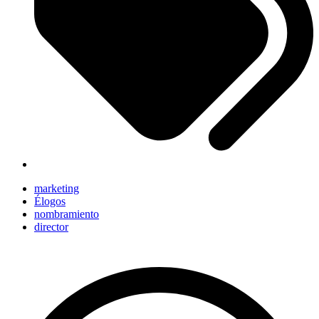
marketing
Élogos
nombramiento
director