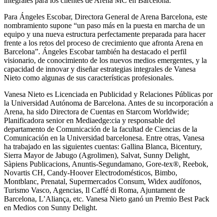
integrales para los clientes de Arena MC en Barcelona.
Para Ángeles Escobar, Directora General de Arena Barcelona, este
nombramiento supone “un paso más en la puesta en marcha de un
equipo y una nueva estructura perfectamente preparada para hacer
frente a los retos del proceso de crecimiento que afronta Arena en
Barcelona”. Ángeles Escobar también ha destacado el perfil
visionario, de conocimiento de los nuevos medios emergentes, y la
capacidad de innovar y diseñar estrategias integrales de Vanesa
Nieto como algunas de sus características profesionales.
Vanesa Nieto es Licenciada en Publicidad y Relaciones Públicas por
la Universidad Autónoma de Barcelona. Antes de su incorporación a
Arena, ha sido Directora de Cuentas en Starcom Worldwide;
Planificadora senior en Mediaedge:cia y responsable del
departamento de Comunicación de la facultad de Ciencias de la
Comunicación en la Universidad barcelonesa. Entre otras, Vanesa
ha trabajado en las siguientes cuentas: Gallina Blanca, Bicentury,
Sierra Mayor de Jabugo (Agrolimen), Salvat, Sunny Delight,
Sàpiens Publicacions, Anuntis-Segundamano, Gore-tex®, Reebok,
Novartis CH, Candy-Hoover Electrodomésticos, Bimbo,
Montblanc, Prenatal, Supermercados Consum, Widex audífonos,
Turismo Vasco, Agencias, Il Caffé di Roma, Ajuntament de
Barcelona, L’Aliança, etc. Vanesa Nieto ganó un Premio Best Pack
en Medios con Sunny Delight.