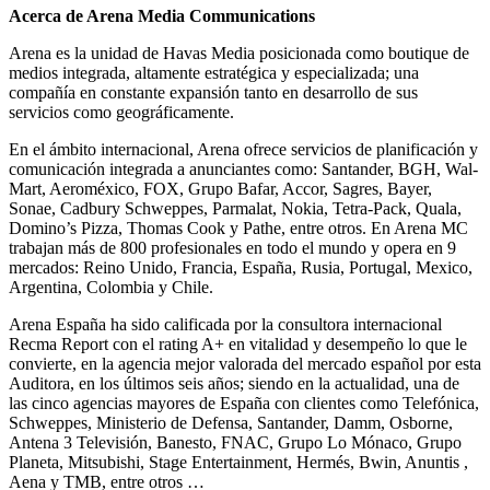
Acerca de Arena Media Communications
Arena es la unidad de Havas Media posicionada como boutique de
medios integrada, altamente estratégica y especializada; una
compañía en constante expansión tanto en desarrollo de sus
servicios como geográficamente.
En el ámbito internacional, Arena ofrece servicios de planificación y
comunicación integrada a anunciantes como: Santander, BGH, Wal-
Mart, Aeroméxico, FOX, Grupo Bafar, Accor, Sagres, Bayer,
Sonae, Cadbury Schweppes, Parmalat, Nokia, Tetra-Pack, Quala,
Domino’s Pizza, Thomas Cook y Pathe, entre otros. En Arena MC
trabajan más de 800 profesionales en todo el mundo y opera en 9
mercados: Reino Unido, Francia, España, Rusia, Portugal, Mexico,
Argentina, Colombia y Chile.
Arena España ha sido calificada por la consultora internacional
Recma Report con el rating A+ en vitalidad y desempeño lo que le
convierte, en la agencia mejor valorada del mercado español por esta
Auditora, en los últimos seis años; siendo en la actualidad, una de
las cinco agencias mayores de España con clientes como Telefónica,
Schweppes, Ministerio de Defensa, Santander, Damm, Osborne,
Antena 3 Televisión, Banesto, FNAC, Grupo Lo Mónaco, Grupo
Planeta, Mitsubishi, Stage Entertainment, Hermés, Bwin, Anuntis ,
Aena y TMB, entre otros …