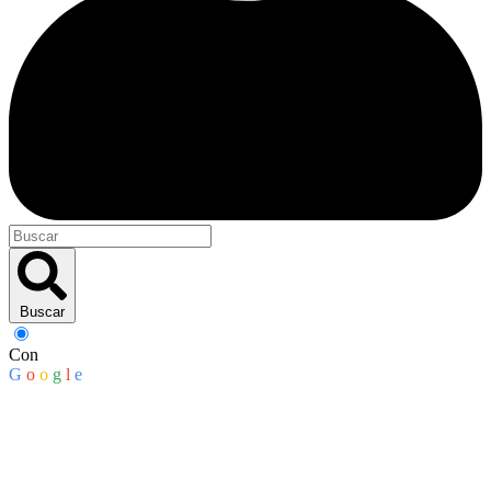
Buscar
Con
G
o
o
g
l
e