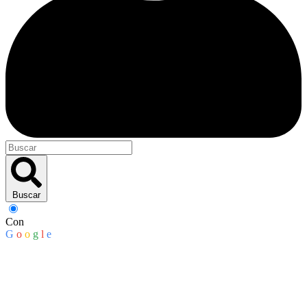
Buscar
Con
G
o
o
g
l
e