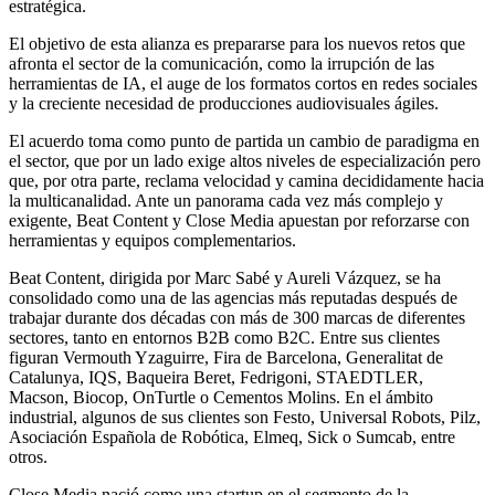
estratégica.
El objetivo de esta alianza es prepararse para los nuevos retos que
afronta el sector de la comunicación, como la irrupción de las
herramientas de IA, el auge de los formatos cortos en redes sociales
y la creciente necesidad de producciones audiovisuales ágiles.­
El acuerdo toma como punto de partida un cambio de paradigma en
el sector, que por un lado exige altos niveles de especialización pero
que, por otra parte, reclama velocidad y camina decididamente hacia
la multicanalidad. Ante un panorama cada vez más complejo y
exigente, Beat Content y Close Media apuestan por reforzarse con
herramientas y equipos complementarios.
Beat Content, dirigida por Marc Sabé y Aureli Vázquez, se ha
consolidado como una de las agencias más reputadas después de
trabajar durante dos décadas con más de 300 marcas de diferentes
sectores, tanto en entornos B2B como B2C. Entre sus clientes
figuran Vermouth Yzaguirre, Fira de Barcelona, Generalitat de
Catalunya, IQS, Baqueira Beret, Fedrigoni, STAEDTLER,
Macson, Biocop, OnTurtle o Cementos Molins. En el ámbito
industrial, algunos de sus clientes son Festo, Universal Robots, Pilz,
Asociación Española de Robótica, Elmeq, Sick o Sumcab, entre
otros.
Close Media nació como una startup en el segmento de la