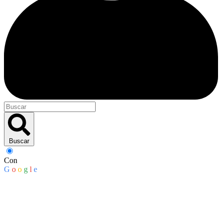
Buscar
Con
G
o
o
g
l
e