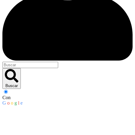
Buscar
Con
G
o
o
g
l
e