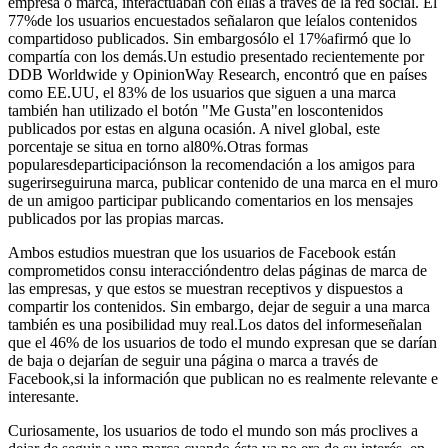
empresa o marca, interactuaban con ellas a través de la red social. El
77%de los usuarios encuestados señalaron que leíalos contenidos
compartidoso publicados. Sin embargosólo el 17%afirmó que lo
compartía con los demás.Un estudio presentado recientemente por
DDB Worldwide y OpinionWay Research, encontró que en países
como EE.UU, el 83% de los usuarios que siguen a una marca
también han utilizado el botón "Me Gusta"en loscontenidos
publicados por estas en alguna ocasión. A nivel global, este
porcentaje se situa en torno al80%.Otras formas
popularesdeparticipaciónson la recomendación a los amigos para
sugerirseguiruna marca, publicar contenido de una marca en el muro
de un amigoo participar publicando comentarios en los mensajes
publicados por las propias marcas.
Ambos estudios muestran que los usuarios de Facebook están
comprometidos consu interaccióndentro delas páginas de marca de
las empresas, y que estos se muestran receptivos y dispuestos a
compartir los contenidos. Sin embargo, dejar de seguir a una marca
también es una posibilidad muy real.Los datos del informeseñalan
que el 46% de los usuarios de todo el mundo expresan que se darían
de baja o dejarían de seguir una página o marca a través de
Facebook,si la información que publican no es realmente relevante e
interesante.
Curiosamente, los usuarios de todo el mundo son más proclives a