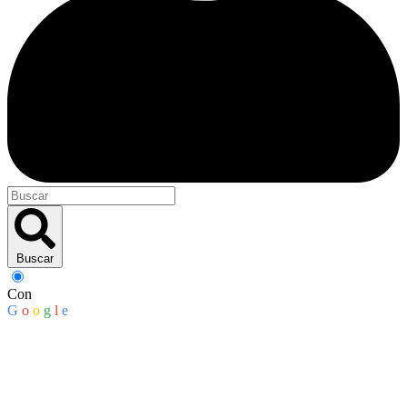
Buscar
Con
G
o
o
g
l
e