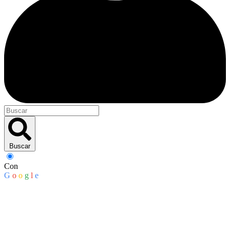
Buscar
Con
G
o
o
g
l
e