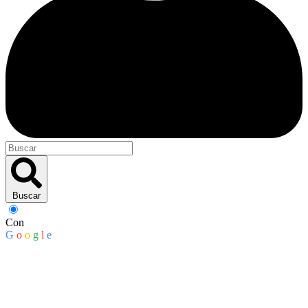
Buscar
Con
G
o
o
g
l
e