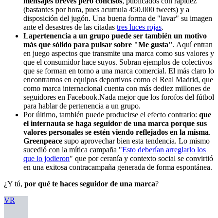
mensajes breves pero concisos
, publicados con rapidez
(bastantes por hora, pues acumula 450.000 tweets) y a
disposición del jugón. Una buena forma de "lavar" su imagen
ante el desastres de las citadas
tres luces rojas
.
Lapertenencia a un grupo puede ser también un motivo
más que sólido para pulsar sobre "Me gusta"
. Aquí entran
en juego aspectos que transmite una marca como sus valores y
que el consumidor hace suyos. Sobran ejemplos de colectivos
que se forman en torno a una marca comercial. El más claro lo
encontramos en equipos deportivos como el Real Madrid, que
como marca internacional cuenta con más dediez millones de
seguidores en Facebook.Nada mejor que los forofos del fútbol
para hablar de pertenencia a un grupo.
Por último, también puede producirse el efecto contrario:
que
el internauta se haga seguidor de una marca porque sus
valores personales se estén viendo reflejados en la misma
.
Greenpeace
supo aprovechar bien esta tendencia. Lo mismo
sucedió con la mítica campaña "
Esto deberían arreglarlo los
que lo jodieron
" que por ceranía y contexto social se convirtió
en una exitosa contracampaña generada de forma espontánea.
¿Y tú,
por qué te haces seguidor de una marca
?
VR