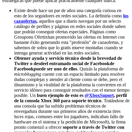
estratégicas que puede aplicar prácticamente cualquier marca.
Existe desde hace un par de años una categoría curiosa en
esto de los seguidores en redes sociales. La definiría como
los
cazaofertas
,
aquellos que a diario navegan por un selecto
catálogo de perfiles y páginas en redes sociales donde saben
que podrán conseguir ofertas especiales. Páginas como
Grouponu Ofertixhan promovido las ofertas en Internet con
bastante éxito generando esta "profesión" de cazaofertas, y
sabemos de sobra que lo gratis mueve montañas cuando se
intenga generar actividad en las redes sociales.
Obtener ayuda y servicio técnico desde la brevedad de
Twitter o desde
el entramado social de Facebookde
Facebook
puede ser uno de ellos
. Quizás la plataforma de
microblogging
cuente con un espacio limitado para resolver
dudas complejas y atender al cliente como se debe, pero el
dinamismo y la viralidad de la plataforma la convierten en el
servicio idóneo para conseguir resultados con el menor tiempo
posible. Un
buen ejemplo de esto es
@XboxSuport
, perfil
de la consola Xbox 360 para soporte técnico
. Tratándose de
una consola que ha sufrido problemas técnicos de
envergadura durante sus primeros años de existencia (tres
luces rojas, comunes entre los jugadores, indicaban fallo de
hardware en el sistema y la perdición de Microsoft), la firma
pronto comenzó a ofrecer
soporte a través de Twitter con