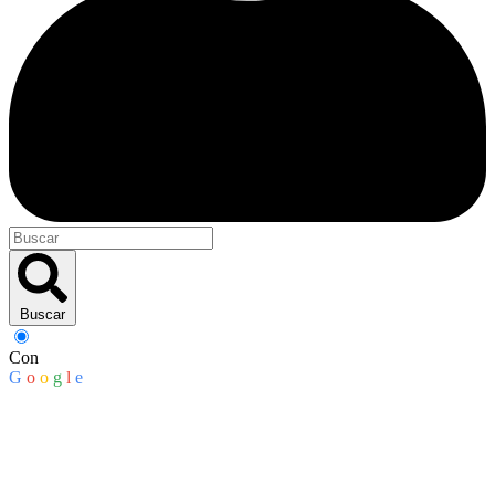
Buscar
Con
G
o
o
g
l
e