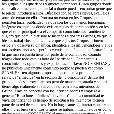
los grupos a los que debes y quieres pertenecer. Busca grupos donde
se localice tu mercado potencial o donde puedas encontrar gente que
te pueda introducir a ellos. Búscalos con palabras claves, evalúalos
antes de entrar en ellos. Procura no entrar en los Grupos que te
permiten hacer publicidad, ya que son los que menos funcionan.
Intégrate en aquellos donde existan reglas de participación y en los
que el valor principal sea el compartir conocimiento. También te
sugiero que para iniciar solo te inscribas a dos tres Grupos, ya que la
idea es trabajarlos bien. Una vez que elijas tus Grupos, primero
estudia y observa su dinámica, identifica a los influenciadores y a los
más activos, revisa sus perfiles y entiende qué tipo de información es
la que más respuesta tiene por parte de la comunidad. Cuando
tengas claro todo esto es hora de "participar". Comparte tus
conocimientos, opiniones y experiencia. Por favor NO VENDAS y
no publiques únicamente contenido propio te pueden ver como
SPAM. Existen algunos grupos que permiten la promoción de
servicios "a medida" en la sección de "promociones" dentro del
grupo, puedes aprovechar esto pero de manera mesurada y solo si
tienes algo realmente atractivo que ofrecer a los miembros del
Grupo. Trata de conectar con los influenciadores y empieza a
generar "Relaciones Públicas" de valor. Ya que la comunidad te
vaya identificando es tiempo de solicitar a los miembros formen
parte de tu red de contactos. No lo hagas antes de interaccionar con
ellos, no es bien visto. Los Grupos se trabajan, imagina que es como
un desayuno de COPARMEX al que acudes cada mañana ¿Qué