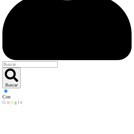
Buscar
Con
G
o
o
g
l
e