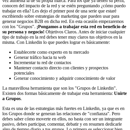
vez aumenta la de su propia marca. Para los que ya tienen su perfil,
conocen del impacto de la red y se estén preguntando ¿cómo puedo
trabajar en ella? Les dejo el primer post de una serie que estaré
escribiendo sobre estrategias de marketing que pueden usar para
generar negocios B2B en dicha red. En esta ocasión empezaremos
con los "Grupos".
¡Pongamos a trabajar esta red en beneficio de
su persona y negocio!
Objetivos Claros. Antes de iniciar cualquier
tipo de trabajo en la red debes tener muy claros tus objetivos en la
misma. Con Linkedin lo que puedes lograr es básicamente:
Establecerte como experto en tu mercado
Generar tráfico hacia tu web
Incrementar tu red de contactos
Mantener contacto directo con clientes y prospectos
potenciales
Generar conocimiento y adquirir conocimiento de valor
La maravillosa herramienta que son los "Grupos de Linkedin".
Existen dos formas básicamente de trabajar esta herramienta:
Unirte
a Grupos
.
Esta es una de las estrategias más fuertes en Linkedin, ya que es en
los Grupos donde se generan las relaciones de "confianza". Pero
debes saber cómo moverte en ellos, no basta con ser un integrante
pasivo, debes participar, comentar, debatir y en resumen dedicarle
algo de tiempo diario a tus grupos. Lo primero es seleccionar bien