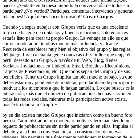
haces? ¿Sentarte en la mesa mirando la conversación de todos sin
participar? ¿No verdad? Participas, comentas, intervienes y generas
relaciones!! Aquí debes hacer lo mismo!!
Crear Grupos
Cuando ya sepas trabajar con Grupos verás que es una excelente
forma de hacerte de contactos y buenas relaciones, solo entonces
estarás listo para crear tu propio Grupo. La ventaja en ello es que
como "moderador" tendrás mucho más influencia y alcance.
Recuerda de establecer muy bien el objetivo del grupo y las reglas
del juego. Invita a cuanta gente conozcas off y online que tenga el
perfil deseado a tu Grupo. A través de tu Web, Blog, Redes
Sociales, Invitaciones en Linkedin, Email, Boletines Electrónicos,
Tarjetas de Presentación, etc. Que todos sepan del Grupo y de sus
beneficios. Tener un Grupo implica también mucho trabajo, ya que
debes estar muy pendiente de moderar, pero también de participar y
motivar a los miembros a que lo hagan también. Lo que buscas es la
interacción, más que el número de publicaciones hechas. Como en
todas las redes sociales, mientras más participación activa exista,
más éxito tendrá tu Grupo.H
oy en día existen mucho Grupos que iniciaron como un bueno foro,
pero su "administrador" no modera o motiva y terminan siendo un
reguero de publicaciones sin nadie participando en ellas. Impulsa al
debate y a la buena conversación, a la construcción de nuevas
visiones. No permitas que únicamente publiquen información de la