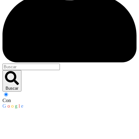
Buscar
Con
G
o
o
g
l
e