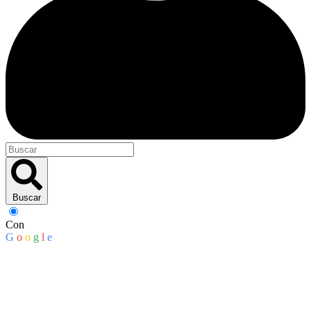
Buscar
Con
G
o
o
g
l
e