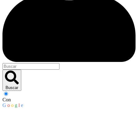
Buscar
Con
G
o
o
g
l
e