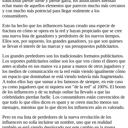
tradicional pierde fuelle y pierde garra, los anunciantes intentan
echar mano de aquellos elementos que parecen mucho más cercanos
y con mucho más potencial para llegar realmente a los
consumidores.
Esto ha hecho que los influencers hayan creado una especie de
fractura en cómo se opera en la red y hayan propiciado que se cree
una nueva lista de ganadores y perdedores de los nuevos tiempos.
Ellos son, por supuesto, los grandes ganadores, ya que son quienes
se llevan el interés de las marcas y sus presupuestos publicitarios.
Los grandes perdedores son los tradicionales formatos publicitarios.
Los soportes publicitarios online son los que ven cómo el dinero que
antes acababa en sus manos va a parar a manos de otros jugadores y
los medios de comunicación en la red están viendo igualmente cómo
un espacio que dominaban se está viendo todavía más fragmentado.
A todos ellos hay que sumar a los famosos de siempre, en este caso
ya como jugadores que ni siquiera son "de la red" al 100%. El boom
de los influencers y de su trabajo online ha llevado a que las
celebridades pierdan fuelle. Los consumidores están convencidos de
que todo lo que ellos dicen es spam y se creen mucho menos sus
mensajes, mientras que lo que dicen los influencers aún es valorado.
Pero en esa lista de perdedores de la nueva revolución de los
influencers no solía incluirse un nombre, uno que en realidad
también se está viendo desplazado por este cambio en la marea.