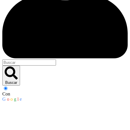
Buscar
Con
G
o
o
g
l
e