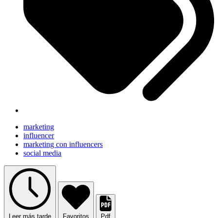
marketing
influencer
marketing con influencers
social media
Leer más tarde
Favoritos
Pdf