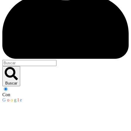
Buscar
Con
G
o
o
g
l
e