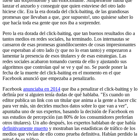
fuese tan sorprendente y tan emocionante. Simplemente había que
lanzar el anzuelo y conseguir que quien estuviese del otro lado
hiciese clic. Era la era dorada del click-baiting, de las grandiosas
promesas que llevaban a que, ¡por supuesto!, uno quisiese saber lo
que hacía toda esa gente que nos iba a sorprender.
Pero la era dorada del click-baiting, que tan buenos resultados dio a
tantos medios en redes sociales, ha terminado. Los internautas se
cansaron de esas promesas grandilocuentes de cosas impresionantes
que esperaban al otro lado (y que no lo eran tanto) y empezaron a
lamentar la presencia de esos titulares y de esas estrategias. Las
redes sociales acabaron tomando cuenta de ello y ajustando sus
algoritmos que controlan qué se ve y qué no. Se puede poner la
fecha de la muerte del click-baiting en el momento en el que
Facebook anunció que empezaba a penalizarlo.
Facebook
anunciaba en 2014
que iba a penalizar el click-baiting y lo
definía por si alguien tenía dudas de qué hablaba. "Es cuando un
editor publica un link con un titular que anima a la gente a hacer clic
para ver más, sin decirles muchos datos sobre lo que van a ver",
apuntaba uno de sus expertos, basando la decisión de Facebook en
sus estudios de percepción (un 80% de los consumidores preferían
otros titulares). Un año después, los expertos hablaban de que había
definitivamente muerto
y mostraban las estadísticas de tráfico de los
medios que vivían de ello como prueba definitiva. Habían perdido la
mitad de su tráfico.