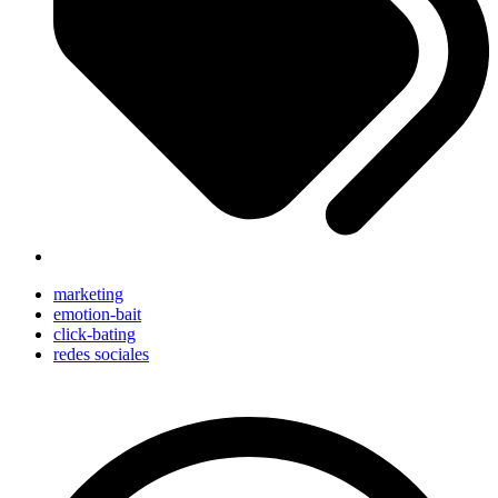
marketing
emotion-bait
click-bating
redes sociales