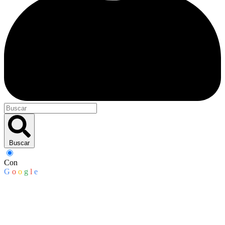
Buscar
Con
G
o
o
g
l
e