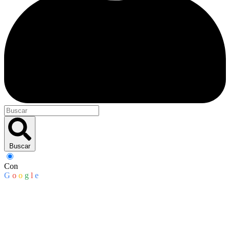
Buscar
Con
G
o
o
g
l
e