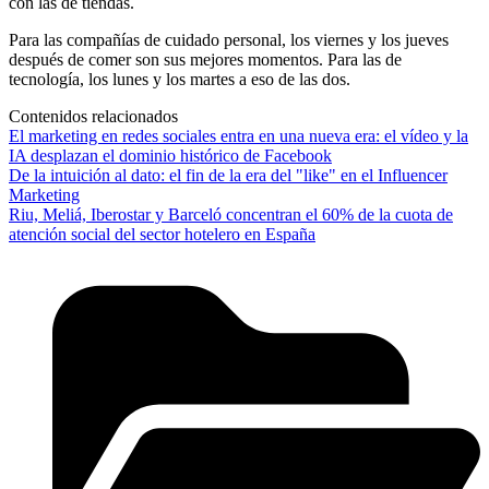
con las de tiendas.
Para las compañías de cuidado personal, los viernes y los jueves
después de comer son sus mejores momentos. Para las de
tecnología, los lunes y los martes a eso de las dos.
Contenidos relacionados
El marketing en redes sociales entra en una nueva era: el vídeo y la
IA desplazan el dominio histórico de Facebook
De la intuición al dato: el fin de la era del "like" en el Influencer
Marketing
Riu, Meliá, Iberostar y Barceló concentran el 60% de la cuota de
atención social del sector hotelero en España