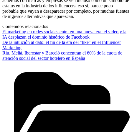
acuerdos con marcas y empresas se ven incluso como un símbolo de
estatus en la industria de los influencers, eso sí, parece poco
probable que vayan a desaparecer por completo, por muchas fuentes
de ingresos alternativas que aparezcan.
Contenidos relacionados
El marketing en redes sociales entra en una nueva era: el vídeo y la
IA desplazan el dominio histórico de Facebook
De la intuición al dato: el fin de la era del "like" en el Influencer
Marketing
Riu, Meliá, Iberostar y Barceló concentran el 60% de la cuota de
atención social del sector hotelero en España