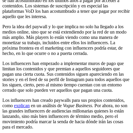
se han acostumbrado en los últimos años a pagar por acceder a
contenidos. Los sistemas de suscripción y en especial las
plataformas VoD los han acostumbrado a tener que pagar por recibir
aquello que les interesa.
Pero la idea del paywall y lo que implica no solo ha llegado a los
medios online, sino que se está extendiendo por la red de un modo
más amplio. Más players lo están viendo como una manera de
monetizar su trabajo, incluidos entre ellos los influencers. La
próxima frontera en el marketing con influencers podría estar, de
hecho, en lo que ocurre o no a puerta cerrada.
Los influencers han empezado a implementar muros de pago que
limitan los contenidos y que premian a aquellos seguidores que
pagan una cierta cuota. Sus contenidos siguen apareciendo en las
stories y en el feed de su perfil de Instagram para todos aquellos que
los siguen, cierto, pero al mismo tiempo cuentan con un entorno
cerrado que solo pueden ver aquellos que pagan una cuota.
Los influencers han creado paywalls para sus propios contenidos,
como
explican
en un análisis de
Vogue Business
. Por ahora, no son
las grandes influencers de audiencias millonarias quienes lo están
lanzando, sino más bien influencers de término medio, pero el
movimiento podría marcar la senda de hacia dónde irán las cosas
para el mercado.