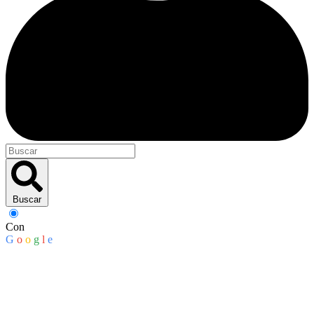
Buscar
Con
G
o
o
g
l
e