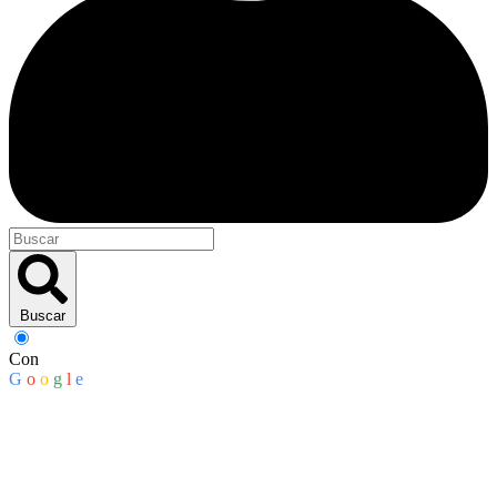
Buscar
Con
G
o
o
g
l
e