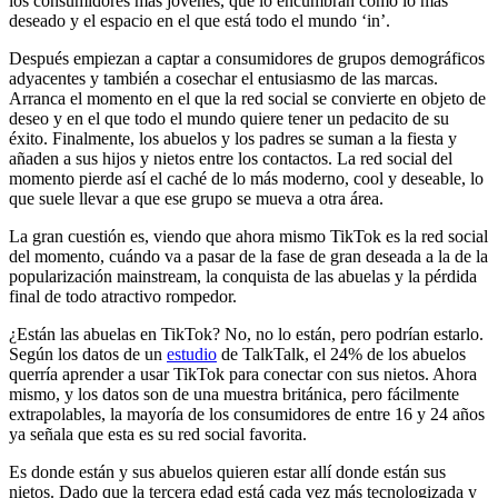
los consumidores más jóvenes, que lo encumbran como lo más
deseado y el espacio en el que está todo el mundo ‘in’.
Después empiezan a captar a consumidores de grupos demográficos
adyacentes y también a cosechar el entusiasmo de las marcas.
Arranca el momento en el que la red social se convierte en objeto de
deseo y en el que todo el mundo quiere tener un pedacito de su
éxito. Finalmente, los abuelos y los padres se suman a la fiesta y
añaden a sus hijos y nietos entre los contactos. La red social del
momento pierde así el caché de lo más moderno, cool y deseable, lo
que suele llevar a que ese grupo se mueva a otra área.
La gran cuestión es, viendo que ahora mismo TikTok es la red social
del momento, cuándo va a pasar de la fase de gran deseada a la de la
popularización mainstream, la conquista de las abuelas y la pérdida
final de todo atractivo rompedor.
¿Están las abuelas en TikTok? No, no lo están, pero podrían estarlo.
Según los datos de un
estudio
de TalkTalk, el 24% de los abuelos
querría aprender a usar TikTok para conectar con sus nietos. Ahora
mismo, y los datos son de una muestra británica, pero fácilmente
extrapolables, la mayoría de los consumidores de entre 16 y 24 años
ya señala que esta es su red social favorita.
Es donde están y sus abuelos quieren estar allí donde están sus
nietos. Dado que la tercera edad está cada vez más tecnologizada y