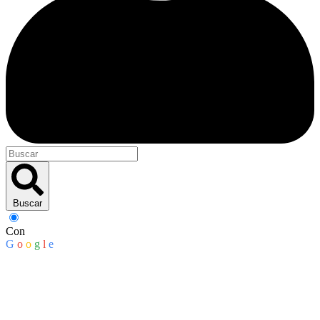
Buscar
Con
G
o
o
g
l
e