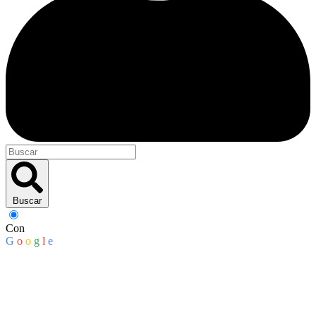
Buscar
Con
G
o
o
g
l
e