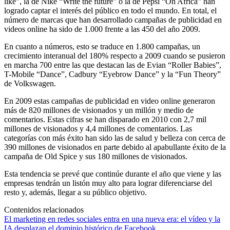
like”, la de Nike “Write the future” o la de Pepsi “Oh Africa” han
logrado captar el interés del público en todo el mundo. En total, el
número de marcas que han desarrollado campañas de publicidad en
videos online ha sido de 1.000 frente a las 450 del año 2009.
En cuanto a números, esto se traduce en 1.800 campañas, un
crecimiento interanual del 180% respecto a 2009 cuando se pusieron
en marcha 700 entre las que destacan las de Evian “Roller Babies”,
T-Mobile “Dance”, Cadbury “Eyebrow Dance” y la “Fun Theory”
de Volkswagen.
En 2009 estas campañas de publicidad en video online generaron
más de 820 millones de visionados y un millón y medio de
comentarios. Estas cifras se han disparado en 2010 con 2,7 mil
millones de visionados y 4,4 millones de comentarios. Las
categorías con más éxito han sido las de salud y belleza con cerca de
390 millones de visionados en parte debido al apabullante éxito de la
campaña de Old Spice y sus 180 millones de visionados.
Esta tendencia se prevé que continúe durante el año que viene y las
empresas tendrán un listón muy alto para lograr diferenciarse del
resto y, además, llegar a su público objetivo.
Contenidos relacionados
El marketing en redes sociales entra en una nueva era: el vídeo y la
IA desplazan el dominio histórico de Facebook