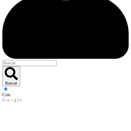
Buscar
Con
G
o
o
g
l
e