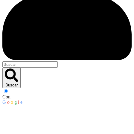
Buscar
Con
G
o
o
g
l
e