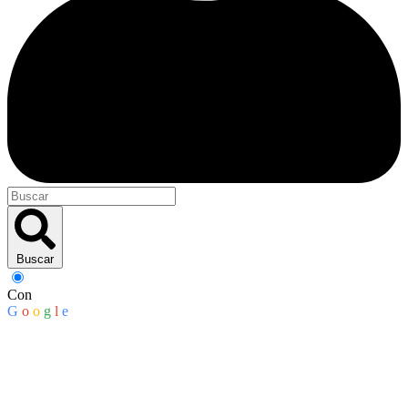
Buscar
Con
G
o
o
g
l
e