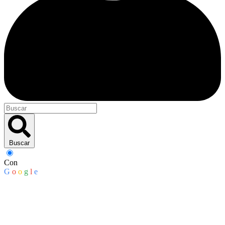
Buscar
Con
G
o
o
g
l
e