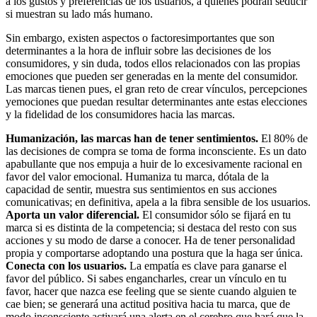
a los gustos y preferencias de los usuarios, a quienes podrán seducir
si muestran su lado más humano.
Sin embargo, existen aspectos o factoresimportantes que son
determinantes a la hora de influir sobre las decisiones de los
consumidores, y sin duda, todos ellos relacionados con las propias
emociones que pueden ser generadas en la mente del consumidor.
Las marcas tienen pues, el gran reto de crear vínculos, percepciones
yemociones que puedan resultar determinantes ante estas elecciones
y la fidelidad de los consumidores hacia las marcas.
Humanización, las marcas han de tener sentimientos.
El 80% de
las decisiones de compra se toma de forma inconsciente. Es un dato
apabullante que nos empuja a huir de lo excesivamente racional en
favor del valor emocional. Humaniza tu marca, dótala de la
capacidad de sentir, muestra sus sentimientos en sus acciones
comunicativas; en definitiva, apela a la fibra sensible de los usuarios.
Aporta un valor diferencial.
El consumidor sólo se fijará en tu
marca si es distinta de la competencia; si destaca del resto con sus
acciones y su modo de darse a conocer. Ha de tener personalidad
propia y comportarse adoptando una postura que la haga ser única.
Conecta con los usuarios.
La empatía es clave para ganarse el
favor del público. Si sabes engancharles, crear un vínculo en tu
favor, hacer que nazca ese feeling que se siente cuando alguien te
cae bien; se generará una actitud positiva hacia tu marca, que de
modo inconsciente activará una alerta en el cerebro que hará que la