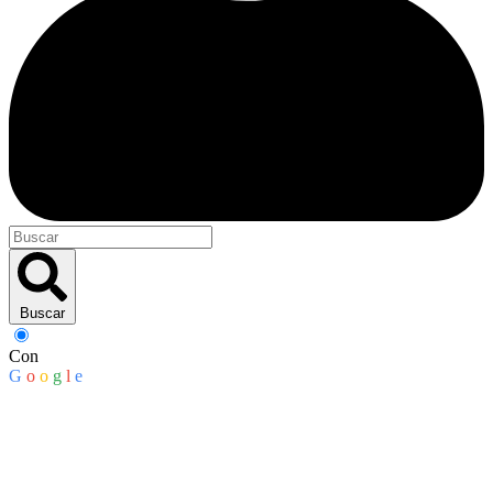
Buscar
Con
G
o
o
g
l
e