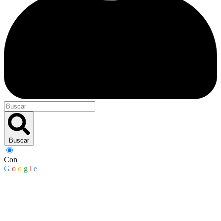
Buscar
Con
G
o
o
g
l
e